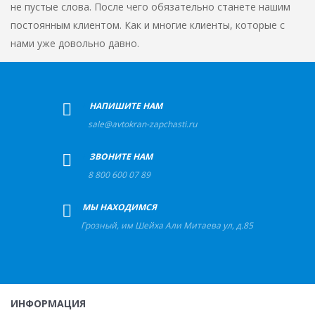
не пустые слова. После чего обязательно станете нашим
постоянным клиентом. Как и многие клиенты, которые с
нами уже довольно давно.
+
НАПИШИТЕ НАМ
sale@avtokran-zapchasti.ru
+
ЗВОНИТЕ НАМ
8 800 600 07 89
+
МЫ НАХОДИМСЯ
Грозный
,
им Шейха Али Митаева ул, д.85
ИНФОРМАЦИЯ