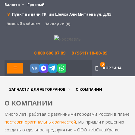
Валюта
Грозный
Пункт выдачи ТК:
им Шейха Али Митаева ул, д.85
Личный кабинет
Закладки (0)
8 800 600 07 89
8 (9611) 18-80-89
0
КОРЗИНА
VK
ЗАПЧАСТИ ДЛЯ АВТОКРАНОВ
О КОМПАНИИ
О КОМПАНИИ
Много лет, работая с различными городами России в плане
поставки оригинальных запчастей
, мы пришли к решению
создать отдельное предприятие – ООО «ИвСпецКран».