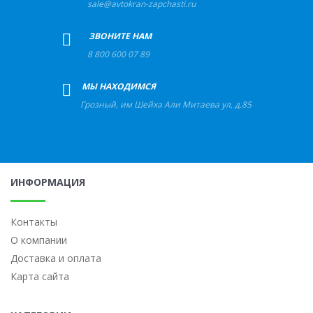
sale@avtokran-zapchasti.ru
+
ЗВОНИТЕ НАМ
8 800 600 07 89
+
МЫ НАХОДИМСЯ
Грозный
,
им Шейха Али Митаева ул, д.85
ИНФОРМАЦИЯ
Контакты
О компании
Доставка и оплата
Карта сайта