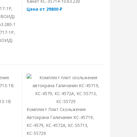
Канат КС-35714-10.63.230
Цена от 29800 ₽
3.280-1
717-1Р,
ОВОИД)
13-1В
Комплект Плит Скольжения
Автокрана Галичанин КС-45719,
КС-4579, КС-4572А, КС-55713,
КС-55729