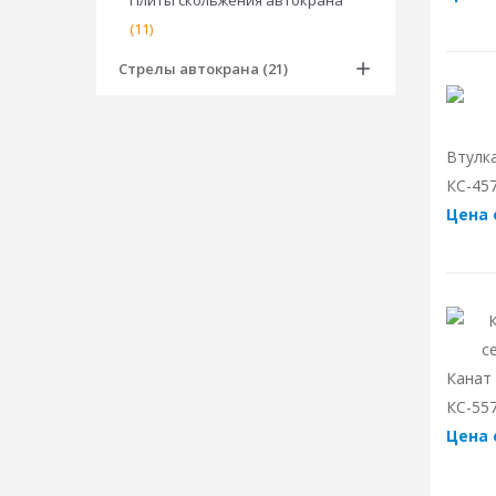
Плиты скольжения автокрана
(11)
Стрелы автокрана (21)
Втулк
КС-457
Цена 
Канат
КС-557
Цена 