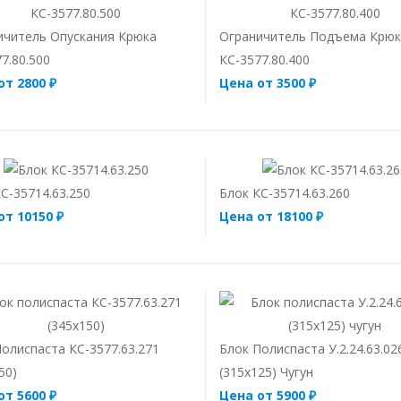
ичитель Опускания Крюка
Ограничитель Подъема Крю
7.80.500
КС-3577.80.400
от 2800 ₽
Цена от 3500 ₽
С-35714.63.250
Блок КС-35714.63.260
от 10150 ₽
Цена от 18100 ₽
олиспаста КС-3577.63.271
Блок Полиспаста У.2.24.63.02
50)
(315х125) Чугун
от 5600 ₽
Цена от 5900 ₽