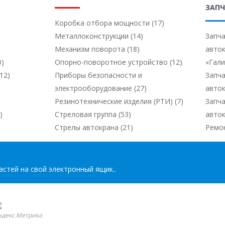
ЗАПЧ
Коробка отбора мощности (17)
Металлоконструкции (14)
Запча
Механизм поворота (18)
авто
0)
Опорно-поворотное устройство (12)
«Гал
12)
Приборы безопасности и
Запча
электрооборудование (27)
авто
Резинотехнические изделия (РТИ) (7)
Запча
)
Стреловая группа (53)
авто
Стрелы автокрана (21)
Ремо
стей на свой электронный ящик..