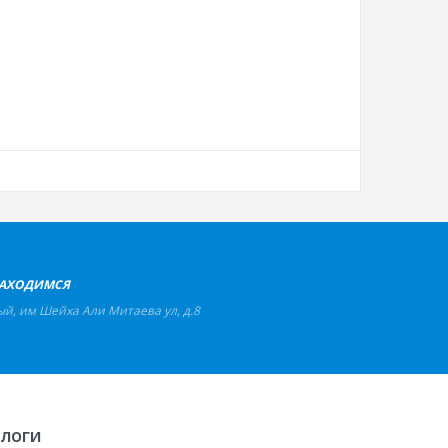
АХОДИМСЯ
ый
,
им Шейха Али Митаева ул, д.85
АЛОГИ