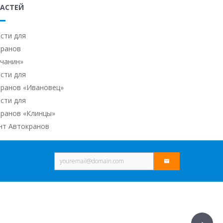
АСТЕЙ
сти для
кранов
ичанин»
сти для
кранов «Ивановец»
сти для
кранов «Клинцы»
нт Автокранов