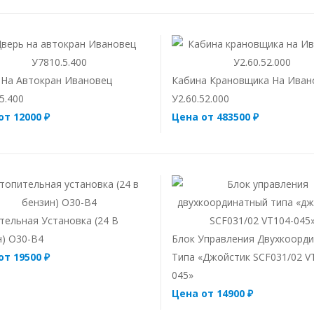
 На Автокран Ивановец
Кабина Крановщика На Иван
5.400
У2.60.52.000
от 12000 ₽
Цена от 483500 ₽
тельная Установка (24 В
н) О30-В4
Блок Управления Двухкоорд
от 19500 ₽
Типа «джойстик SCF031/02 V
045»
Цена от 14900 ₽