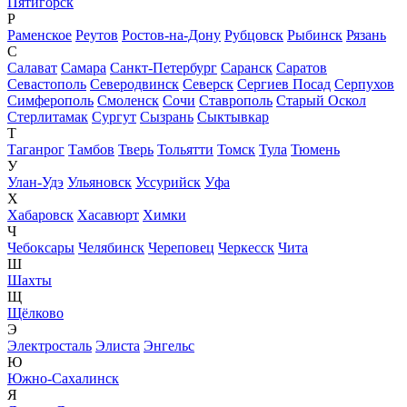
Пятигорск
Р
Раменское
Реутов
Ростов-на-Дону
Рубцовск
Рыбинск
Рязань
С
Салават
Самара
Санкт-Петербург
Саранск
Саратов
Севастополь
Северодвинск
Северск
Сергиев Посад
Серпухов
Симферополь
Смоленск
Сочи
Ставрополь
Старый Оскол
Стерлитамак
Сургут
Сызрань
Сыктывкар
Т
Таганрог
Тамбов
Тверь
Тольятти
Томск
Тула
Тюмень
У
Улан-Удэ
Ульяновск
Уссурийск
Уфа
Х
Хабаровск
Хасавюрт
Химки
Ч
Чебоксары
Челябинск
Череповец
Черкесск
Чита
Ш
Шахты
Щ
Щёлково
Э
Электросталь
Элиста
Энгельс
Ю
Южно-Сахалинск
Я