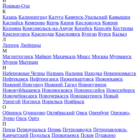
Й
Йошкар-Ола
К
Казань
Калининград
Калуга
Каменск-Уральский
Камышин
Каспийск
Кемерово
Керчь
Киров
Кисловодск
Ковров
Коломна
Комсомольск-на-Амуре
Копейск
Королёв
Кострома
Красногорск
Краснодар
Красноярск
Курган
Курск
Кызыл
Л
Липецк
Люберцы
М
Магнитогорск
Майкоп
Махачкала
Миасс
Москва
Мурманск
Муром
Мытищи
Н
Набережные Челны
Назрань
Нальчик
Находка
Невинномысск
Нефтекамск
Нефтеюганск
Нижневартовск
Нижнекамск
Нижний Новгород
Нижний Тагил
Новокузнецк
Новокуйбышевск
Новомосковск
Новороссийск
Новосибирск
Новочебоксарск
Новочеркасск
Новошахтинск
Новый
Уренгой
Ногинск
Норильск
Ноябрьск
О
Обнинск
Одинцово
Октябрьский
Омск
Оренбург
Орехово-
Зуево
Орск
Орёл
П
Пенза
Первоуральск
Пермь
Петрозаводск
Петропавловск-
Камчатский
Подольск
Прокопьевск
Псков
Пушкино