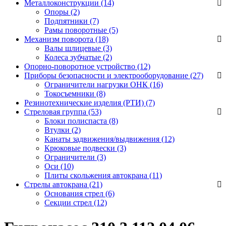
Металлоконструкции (14)
Опоры
(2)
Подпятники
(7)
Рамы поворотные
(5)
Механизм поворота (18)
Валы шлицевые
(3)
Колеса зубчатые
(2)
Опорно-поворотное устройство (12)
Приборы безопасности и электрооборудование (27)
Ограничители нагрузки ОНК
(16)
Токосъемники
(8)
Резинотехнические изделия (РТИ) (7)
Стреловая группа (53)
Блоки полиспаста
(8)
Втулки
(2)
Канаты задвижения/выдвижения
(12)
Крюковые подвески
(3)
Ограничители
(3)
Оси
(10)
Плиты скольжения автокрана
(11)
Стрелы автокрана (21)
Основания стрел
(6)
Секции стрел
(12)