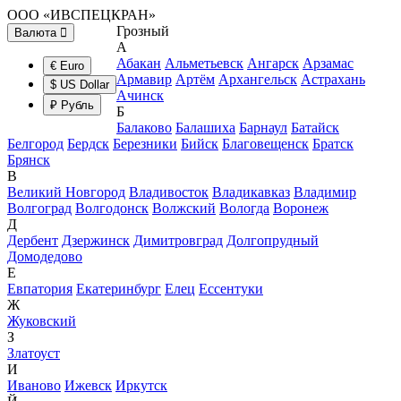
ООО «ИВСПЕЦКРАН»
Грозный
Валюта
А
Абакан
Альметьевск
Ангарск
Арзамас
€ Euro
Армавир
Артём
Архангельск
Астрахань
$ US Dollar
Ачинск
₽ Рубль
Б
Балаково
Балашиха
Барнаул
Батайск
Белгород
Бердск
Березники
Бийск
Благовещенск
Братск
Брянск
В
Великий Новгород
Владивосток
Владикавказ
Владимир
Волгоград
Волгодонск
Волжский
Вологда
Воронеж
Д
Дербент
Дзержинск
Димитровград
Долгопрудный
Домодедово
Е
Евпатория
Екатеринбург
Елец
Ессентуки
Ж
Жуковский
З
Златоуст
И
Иваново
Ижевск
Иркутск