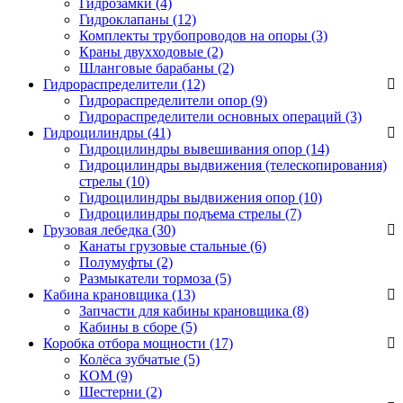
Гидрозамки
(4)
Гидроклапаны
(12)
Комплекты трубопроводов на опоры
(3)
Краны двухходовые
(2)
Шланговые барабаны
(2)
Гидрораспределители (12)
Гидрораспределители опор
(9)
Гидрораспределители основных операций
(3)
Гидроцилиндры (41)
Гидроцилиндры вывешивания опор
(14)
Гидроцилиндры выдвижения (телескопирования)
стрелы
(10)
Гидроцилиндры выдвижения опор
(10)
Гидроцилиндры подъема стрелы
(7)
Грузовая лебедка (30)
Канаты грузовые стальные
(6)
Полумуфты
(2)
Размыкатели тормоза
(5)
Кабина крановщика (13)
Запчасти для кабины крановщика
(8)
Кабины в сборе
(5)
Коробка отбора мощности (17)
Колёса зубчатые
(5)
КОМ
(9)
Шестерни
(2)