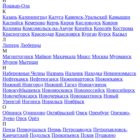
Й
Йошкар-Ола
К
Казань
Калининград
Калуга
Каменск-Уральский
Камышин
Каспийск
Кемерово
Керчь
Киров
Кисловодск
Ковров
Коломна
Комсомольск-на-Амуре
Копейск
Королёв
Кострома
Красногорск
Краснодар
Красноярск
Курган
Курск
Кызыл
Л
Липецк
Люберцы
М
Магнитогорск
Майкоп
Махачкала
Миасс
Москва
Мурманск
Муром
Мытищи
Н
Набережные Челны
Назрань
Нальчик
Находка
Невинномысск
Нефтекамск
Нефтеюганск
Нижневартовск
Нижнекамск
Нижний Новгород
Нижний Тагил
Новокузнецк
Новокуйбышевск
Новомосковск
Новороссийск
Новосибирск
Новочебоксарск
Новочеркасск
Новошахтинск
Новый
Уренгой
Ногинск
Норильск
Ноябрьск
О
Обнинск
Одинцово
Октябрьский
Омск
Оренбург
Орехово-
Зуево
Орск
Орёл
П
Пенза
Первоуральск
Пермь
Петрозаводск
Петропавловск-
Камчатский
Подольск
Прокопьевск
Псков
Пушкино