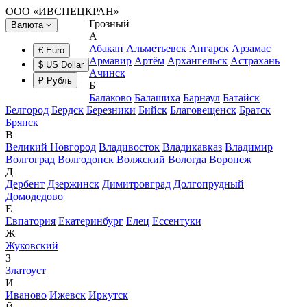
ООО «ИВСПЕЦКРАН»
Грозный
Валюта
А
Абакан
Альметьевск
Ангарск
Арзамас
€ Euro
Армавир
Артём
Архангельск
Астрахань
$ US Dollar
Ачинск
₽ Рубль
Б
Балаково
Балашиха
Барнаул
Батайск
Белгород
Бердск
Березники
Бийск
Благовещенск
Братск
Брянск
В
Великий Новгород
Владивосток
Владикавказ
Владимир
Волгоград
Волгодонск
Волжский
Вологда
Воронеж
Д
Дербент
Дзержинск
Димитровград
Долгопрудный
Домодедово
Е
Евпатория
Екатеринбург
Елец
Ессентуки
Ж
Жуковский
З
Златоуст
И
Иваново
Ижевск
Иркутск