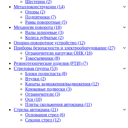
Шестерни
(2)
Металлоконструкции (14)
Опоры
(2)
Подпятники
(7)
Рамы поворотные
(5)
Механизм поворота (18)
Валы шлицевые
(3)
Колеса зубчатые
(2)
Опорно-поворотное устройство (12)
Приборы безопасности и электрооборудование (27)
Ограничители нагрузки ОНК
(16)
Токосъемники
(8)
Резинотехнические изделия (РТИ) (7)
Стреловая группа (53)
Блоки полиспаста
(8)
Втулки
(2)
Канаты задвижения/выдвижения
(12)
Крюковые подвески
(3)
Ограничители
(3)
Оси
(10)
Плиты скольжения автокрана
(11)
Стрелы автокрана (21)
Основания стрел
(6)
Секции стрел
(12)