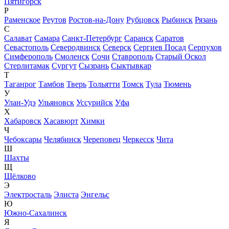
Пятигорск
Р
Раменское
Реутов
Ростов-на-Дону
Рубцовск
Рыбинск
Рязань
С
Салават
Самара
Санкт-Петербург
Саранск
Саратов
Севастополь
Северодвинск
Северск
Сергиев Посад
Серпухов
Симферополь
Смоленск
Сочи
Ставрополь
Старый Оскол
Стерлитамак
Сургут
Сызрань
Сыктывкар
Т
Таганрог
Тамбов
Тверь
Тольятти
Томск
Тула
Тюмень
У
Улан-Удэ
Ульяновск
Уссурийск
Уфа
Х
Хабаровск
Хасавюрт
Химки
Ч
Чебоксары
Челябинск
Череповец
Черкесск
Чита
Ш
Шахты
Щ
Щёлково
Э
Электросталь
Элиста
Энгельс
Ю
Южно-Сахалинск
Я