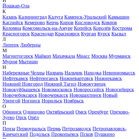
Й
Йошкар-Ола
К
Казань
Калининград
Калуга
Каменск-Уральский
Камышин
Каспийск
Кемерово
Керчь
Киров
Кисловодск
Ковров
Коломна
Комсомольск-на-Амуре
Копейск
Королёв
Кострома
Красногорск
Краснодар
Красноярск
Курган
Курск
Кызыл
Л
Липецк
Люберцы
М
Магнитогорск
Майкоп
Махачкала
Миасс
Москва
Мурманск
Муром
Мытищи
Н
Набережные Челны
Назрань
Нальчик
Находка
Невинномысск
Нефтекамск
Нефтеюганск
Нижневартовск
Нижнекамск
Нижний Новгород
Нижний Тагил
Новокузнецк
Новокуйбышевск
Новомосковск
Новороссийск
Новосибирск
Новочебоксарск
Новочеркасск
Новошахтинск
Новый
Уренгой
Ногинск
Норильск
Ноябрьск
О
Обнинск
Одинцово
Октябрьский
Омск
Оренбург
Орехово-
Зуево
Орск
Орёл
П
Пенза
Первоуральск
Пермь
Петрозаводск
Петропавловск-
Камчатский
Подольск
Прокопьевск
Псков
Пушкино