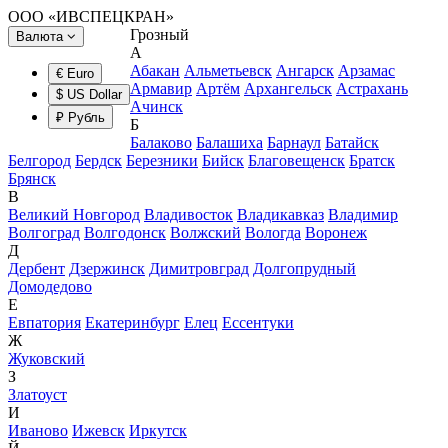
ООО «ИВСПЕЦКРАН»
Грозный
Валюта
А
Абакан
Альметьевск
Ангарск
Арзамас
€ Euro
Армавир
Артём
Архангельск
Астрахань
$ US Dollar
Ачинск
₽ Рубль
Б
Балаково
Балашиха
Барнаул
Батайск
Белгород
Бердск
Березники
Бийск
Благовещенск
Братск
Брянск
В
Великий Новгород
Владивосток
Владикавказ
Владимир
Волгоград
Волгодонск
Волжский
Вологда
Воронеж
Д
Дербент
Дзержинск
Димитровград
Долгопрудный
Домодедово
Е
Евпатория
Екатеринбург
Елец
Ессентуки
Ж
Жуковский
З
Златоуст
И
Иваново
Ижевск
Иркутск