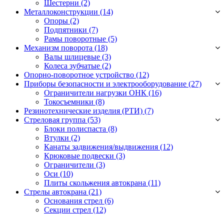
Шестерни
(2)
Металлоконструкции (14)
Опоры
(2)
Подпятники
(7)
Рамы поворотные
(5)
Механизм поворота (18)
Валы шлицевые
(3)
Колеса зубчатые
(2)
Опорно-поворотное устройство (12)
Приборы безопасности и электрооборудование (27)
Ограничители нагрузки ОНК
(16)
Токосъемники
(8)
Резинотехнические изделия (РТИ) (7)
Стреловая группа (53)
Блоки полиспаста
(8)
Втулки
(2)
Канаты задвижения/выдвижения
(12)
Крюковые подвески
(3)
Ограничители
(3)
Оси
(10)
Плиты скольжения автокрана
(11)
Стрелы автокрана (21)
Основания стрел
(6)
Секции стрел
(12)