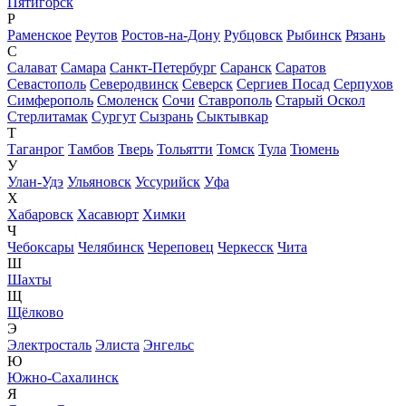
Пятигорск
Р
Раменское
Реутов
Ростов-на-Дону
Рубцовск
Рыбинск
Рязань
С
Салават
Самара
Санкт-Петербург
Саранск
Саратов
Севастополь
Северодвинск
Северск
Сергиев Посад
Серпухов
Симферополь
Смоленск
Сочи
Ставрополь
Старый Оскол
Стерлитамак
Сургут
Сызрань
Сыктывкар
Т
Таганрог
Тамбов
Тверь
Тольятти
Томск
Тула
Тюмень
У
Улан-Удэ
Ульяновск
Уссурийск
Уфа
Х
Хабаровск
Хасавюрт
Химки
Ч
Чебоксары
Челябинск
Череповец
Черкесск
Чита
Ш
Шахты
Щ
Щёлково
Э
Электросталь
Элиста
Энгельс
Ю
Южно-Сахалинск
Я