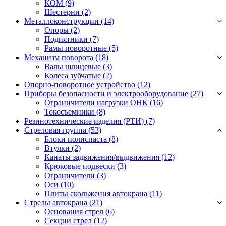
КОМ
(9)
Шестерни
(2)
Металлоконструкции (14)
Опоры
(2)
Подпятники
(7)
Рамы поворотные
(5)
Механизм поворота (18)
Валы шлицевые
(3)
Колеса зубчатые
(2)
Опорно-поворотное устройство (12)
Приборы безопасности и электрооборудование (27)
Ограничители нагрузки ОНК
(16)
Токосъемники
(8)
Резинотехнические изделия (РТИ) (7)
Стреловая группа (53)
Блоки полиспаста
(8)
Втулки
(2)
Канаты задвижения/выдвижения
(12)
Крюковые подвески
(3)
Ограничители
(3)
Оси
(10)
Плиты скольжения автокрана
(11)
Стрелы автокрана (21)
Основания стрел
(6)
Секции стрел
(12)