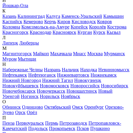
Й
Йошкар-Ола
К
Казань
Калининград
Калуга
Каменск-Уральский
Камышин
Каспийск
Кемерово
Керчь
Киров
Кисловодск
Ковров
Коломна
Комсомольск-на-Амуре
Копейск
Королёв
Кострома
Красногорск
Краснодар
Красноярск
Курган
Курск
Кызыл
Л
Липецк
Люберцы
М
Магнитогорск
Майкоп
Махачкала
Миасс
Москва
Мурманск
Муром
Мытищи
Н
Набережные Челны
Назрань
Нальчик
Находка
Невинномысск
Нефтекамск
Нефтеюганск
Нижневартовск
Нижнекамск
Нижний Новгород
Нижний Тагил
Новокузнецк
Новокуйбышевск
Новомосковск
Новороссийск
Новосибирск
Новочебоксарск
Новочеркасск
Новошахтинск
Новый
Уренгой
Ногинск
Норильск
Ноябрьск
О
Обнинск
Одинцово
Октябрьский
Омск
Оренбург
Орехово-
Зуево
Орск
Орёл
П
Пенза
Первоуральск
Пермь
Петрозаводск
Петропавловск-
Камчатский
Подольск
Прокопьевск
Псков
Пушкино