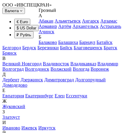
ООО «ИВСПЕЦКРАН»
Грозный
Валюта
А
Абакан
Альметьевск
Ангарск
Арзамас
€ Euro
Армавир
Артём
Архангельск
Астрахань
$ US Dollar
Ачинск
₽ Рубль
Б
Балаково
Балашиха
Барнаул
Батайск
Белгород
Бердск
Березники
Бийск
Благовещенск
Братск
Брянск
В
Великий Новгород
Владивосток
Владикавказ
Владимир
Волгоград
Волгодонск
Волжский
Вологда
Воронеж
Д
Дербент
Дзержинск
Димитровград
Долгопрудный
Домодедово
Е
Евпатория
Екатеринбург
Елец
Ессентуки
Ж
Жуковский
З
Златоуст
И
Иваново
Ижевск
Иркутск