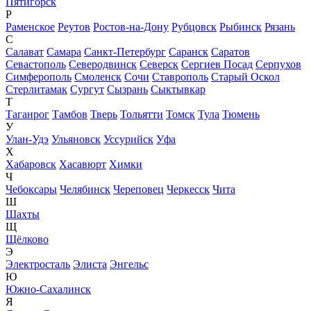
Пятигорск
Р
Раменское
Реутов
Ростов-на-Дону
Рубцовск
Рыбинск
Рязань
С
Салават
Самара
Санкт-Петербург
Саранск
Саратов
Севастополь
Северодвинск
Северск
Сергиев Посад
Серпухов
Симферополь
Смоленск
Сочи
Ставрополь
Старый Оскол
Стерлитамак
Сургут
Сызрань
Сыктывкар
Т
Таганрог
Тамбов
Тверь
Тольятти
Томск
Тула
Тюмень
У
Улан-Удэ
Ульяновск
Уссурийск
Уфа
Х
Хабаровск
Хасавюрт
Химки
Ч
Чебоксары
Челябинск
Череповец
Черкесск
Чита
Ш
Шахты
Щ
Щёлково
Э
Электросталь
Элиста
Энгельс
Ю
Южно-Сахалинск
Я