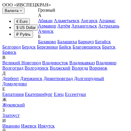
ООО «ИВСПЕЦКРАН»
Грозный
Валюта
А
Абакан
Альметьевск
Ангарск
Арзамас
€ Euro
Армавир
Артём
Архангельск
Астрахань
$ US Dollar
Ачинск
₽ Рубль
Б
Балаково
Балашиха
Барнаул
Батайск
Белгород
Бердск
Березники
Бийск
Благовещенск
Братск
Брянск
В
Великий Новгород
Владивосток
Владикавказ
Владимир
Волгоград
Волгодонск
Волжский
Вологда
Воронеж
Д
Дербент
Дзержинск
Димитровград
Долгопрудный
Домодедово
Е
Евпатория
Екатеринбург
Елец
Ессентуки
Ж
Жуковский
З
Златоуст
И
Иваново
Ижевск
Иркутск