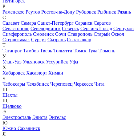
Пятигорск
Р
Раменское
Реутов
Ростов-на-Дону
Рубцовск
Рыбинск
Рязань
С
Салават
Самара
Санкт-Петербург
Саранск
Саратов
Севастополь
Северодвинск
Северск
Сергиев Посад
Серпухов
Симферополь
Смоленск
Сочи
Ставрополь
Старый Оскол
Стерлитамак
Сургут
Сызрань
Сыктывкар
Т
Таганрог
Тамбов
Тверь
Тольятти
Томск
Тула
Тюмень
У
Улан-Удэ
Ульяновск
Уссурийск
Уфа
Х
Хабаровск
Хасавюрт
Химки
Ч
Чебоксары
Челябинск
Череповец
Черкесск
Чита
Ш
Шахты
Щ
Щёлково
Э
Электросталь
Элиста
Энгельс
Ю
Южно-Сахалинск
Я