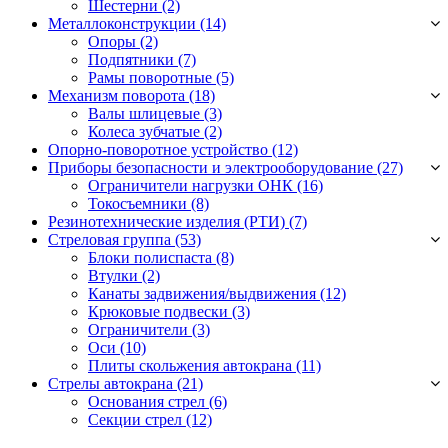
Шестерни
(2)
Металлоконструкции (14)
Опоры
(2)
Подпятники
(7)
Рамы поворотные
(5)
Механизм поворота (18)
Валы шлицевые
(3)
Колеса зубчатые
(2)
Опорно-поворотное устройство (12)
Приборы безопасности и электрооборудование (27)
Ограничители нагрузки ОНК
(16)
Токосъемники
(8)
Резинотехнические изделия (РТИ) (7)
Стреловая группа (53)
Блоки полиспаста
(8)
Втулки
(2)
Канаты задвижения/выдвижения
(12)
Крюковые подвески
(3)
Ограничители
(3)
Оси
(10)
Плиты скольжения автокрана
(11)
Стрелы автокрана (21)
Основания стрел
(6)
Секции стрел
(12)