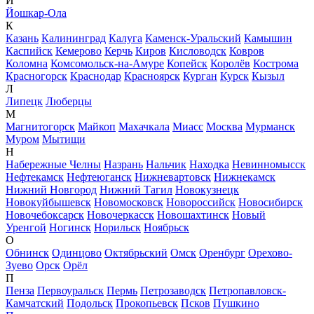
Й
Йошкар-Ола
К
Казань
Калининград
Калуга
Каменск-Уральский
Камышин
Каспийск
Кемерово
Керчь
Киров
Кисловодск
Ковров
Коломна
Комсомольск-на-Амуре
Копейск
Королёв
Кострома
Красногорск
Краснодар
Красноярск
Курган
Курск
Кызыл
Л
Липецк
Люберцы
М
Магнитогорск
Майкоп
Махачкала
Миасс
Москва
Мурманск
Муром
Мытищи
Н
Набережные Челны
Назрань
Нальчик
Находка
Невинномысск
Нефтекамск
Нефтеюганск
Нижневартовск
Нижнекамск
Нижний Новгород
Нижний Тагил
Новокузнецк
Новокуйбышевск
Новомосковск
Новороссийск
Новосибирск
Новочебоксарск
Новочеркасск
Новошахтинск
Новый
Уренгой
Ногинск
Норильск
Ноябрьск
О
Обнинск
Одинцово
Октябрьский
Омск
Оренбург
Орехово-
Зуево
Орск
Орёл
П
Пенза
Первоуральск
Пермь
Петрозаводск
Петропавловск-
Камчатский
Подольск
Прокопьевск
Псков
Пушкино