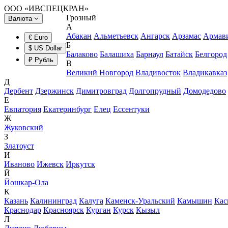
ООО «ИВСПЕЦКРАН»
Грозный
Валюта
А
Абакан
Альметьевск
Ангарск
Арзамас
Армав
€ Euro
Б
$ US Dollar
Балаково
Балашиха
Барнаул
Батайск
Белгород
₽ Рубль
В
Великий Новгород
Владивосток
Владикавказ
Д
Дербент
Дзержинск
Димитровград
Долгопрудный
Домодедово
Е
Евпатория
Екатеринбург
Елец
Ессентуки
Ж
Жуковский
З
Златоуст
И
Иваново
Ижевск
Иркутск
Й
Йошкар-Ола
К
Казань
Калининград
Калуга
Каменск-Уральский
Камышин
Кас
Краснодар
Красноярск
Курган
Курск
Кызыл
Л