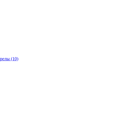
трелы
(10)