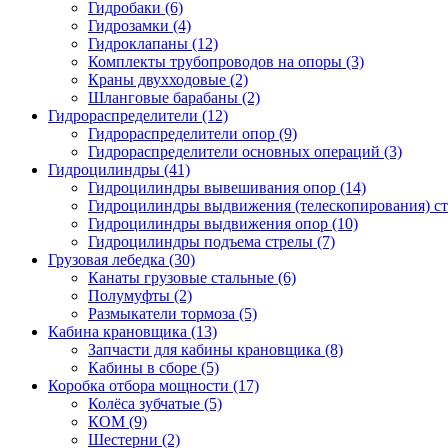
Гидробаки
(6)
Гидрозамки
(4)
Гидроклапаны
(12)
Комплекты трубопроводов на опоры
(3)
Краны двухходовые
(2)
Шланговые барабаны
(2)
Гидрораспределители (12)
Гидрораспределители опор
(9)
Гидрораспределители основных операций
(3)
Гидроцилиндры (41)
Гидроцилиндры вывешивания опор
(14)
Гидроцилиндры выдвижения (телескопирования) с
Гидроцилиндры выдвижения опор
(10)
Гидроцилиндры подъема стрелы
(7)
Грузовая лебедка (30)
Канаты грузовые стальные
(6)
Полумуфты
(2)
Размыкатели тормоза
(5)
Кабина крановщика (13)
Запчасти для кабины крановщика
(8)
Кабины в сборе
(5)
Коробка отбора мощности (17)
Колёса зубчатые
(5)
КОМ
(9)
Шестерни
(2)