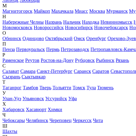
Липецк
Люберцы
М
Магнитогорск
Майкоп
Махачкала
Миасс
Москва
Мурманск
Му
Н
Набережные Челны
Назрань
Нальчик
Находка
Невинномысск
Новомосковск
Новороссийск
Новосибирск
Новочебоксарск
Но
О
Обнинск
Одинцово
Октябрьский
Омск
Оренбург
Орехово-Зуе
П
Пенза
Первоуральск
Пермь
Петрозаводск
Петропавловск-Камч
Р
Раменское
Реутов
Ростов-на-Дону
Рубцовск
Рыбинск
Рязань
С
Салават
Самара
Санкт-Петербург
Саранск
Саратов
Севастопол
Сызрань
Сыктывкар
Т
Таганрог
Тамбов
Тверь
Тольятти
Томск
Тула
Тюмень
У
Улан-Удэ
Ульяновск
Уссурийск
Уфа
Х
Хабаровск
Хасавюрт
Химки
Ч
Чебоксары
Челябинск
Череповец
Черкесск
Чита
Ш
Шахты