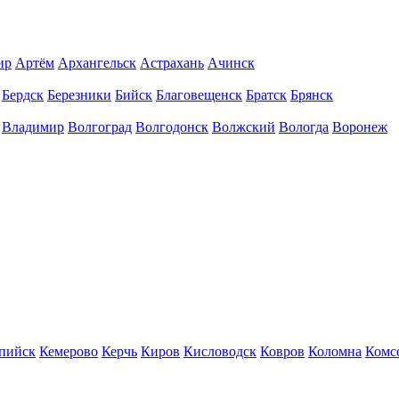
ир
Артём
Архангельск
Астрахань
Ачинск
Бердск
Березники
Бийск
Благовещенск
Братск
Брянск
Владимир
Волгоград
Волгодонск
Волжский
Вологда
Воронеж
пийск
Кемерово
Керчь
Киров
Кисловодск
Ковров
Коломна
Комс