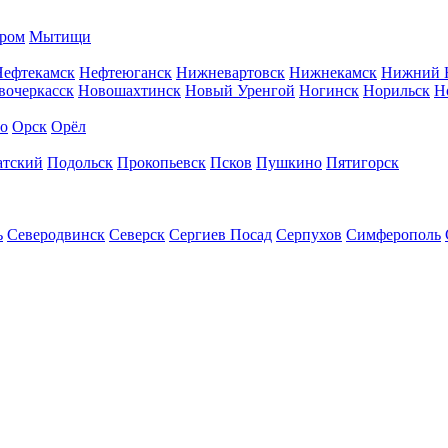
ром
Мытищи
Нефтекамск
Нефтеюганск
Нижневартовск
Нижнекамск
Нижний 
вочеркасск
Новошахтинск
Новый Уренгой
Ногинск
Норильск
Н
во
Орск
Орёл
атский
Подольск
Прокопьевск
Псков
Пушкино
Пятигорск
ь
Северодвинск
Северск
Сергиев Посад
Серпухов
Симферополь