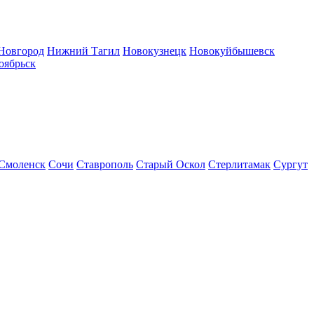
Новгород
Нижний Тагил
Новокузнецк
Новокуйбышевск
оябрьск
Смоленск
Сочи
Ставрополь
Старый Оскол
Стерлитамак
Сургут