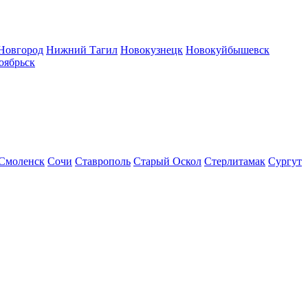
Новгород
Нижний Тагил
Новокузнецк
Новокуйбышевск
оябрьск
Смоленск
Сочи
Ставрополь
Старый Оскол
Стерлитамак
Сургут