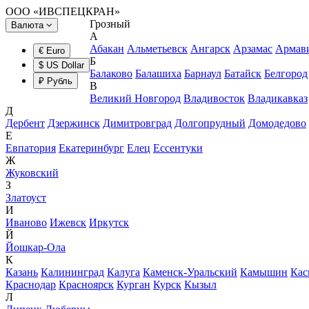
ООО «ИВСПЕЦКРАН»
Грозный
Валюта
А
Абакан
Альметьевск
Ангарск
Арзамас
Армав
€ Euro
Б
$ US Dollar
Балаково
Балашиха
Барнаул
Батайск
Белгород
₽ Рубль
В
Великий Новгород
Владивосток
Владикавказ
Д
Дербент
Дзержинск
Димитровград
Долгопрудный
Домодедово
Е
Евпатория
Екатеринбург
Елец
Ессентуки
Ж
Жуковский
З
Златоуст
И
Иваново
Ижевск
Иркутск
Й
Йошкар-Ола
К
Казань
Калининград
Калуга
Каменск-Уральский
Камышин
Кас
Краснодар
Красноярск
Курган
Курск
Кызыл
Л