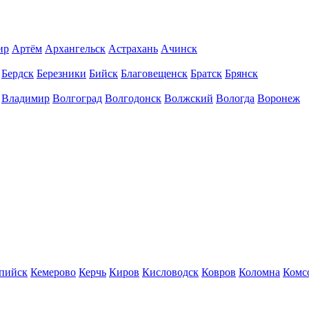
ир
Артём
Архангельск
Астрахань
Ачинск
Бердск
Березники
Бийск
Благовещенск
Братск
Брянск
Владимир
Волгоград
Волгодонск
Волжский
Вологда
Воронеж
пийск
Кемерово
Керчь
Киров
Кисловодск
Ковров
Коломна
Комс