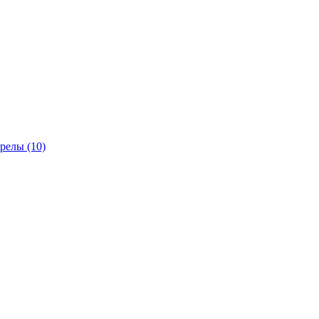
трелы
(10)