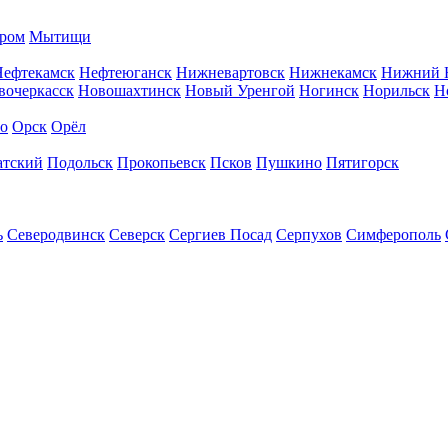
ром
Мытищи
Нефтекамск
Нефтеюганск
Нижневартовск
Нижнекамск
Нижний 
вочеркасск
Новошахтинск
Новый Уренгой
Ногинск
Норильск
Н
во
Орск
Орёл
атский
Подольск
Прокопьевск
Псков
Пушкино
Пятигорск
ь
Северодвинск
Северск
Сергиев Посад
Серпухов
Симферополь