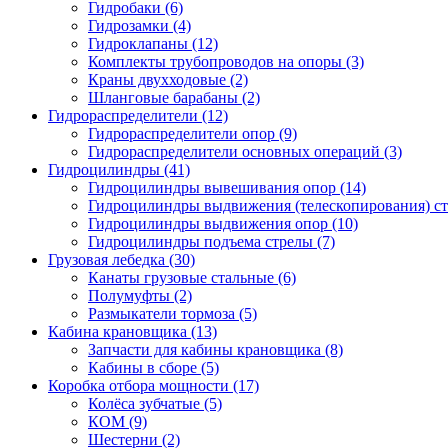
Гидробаки
(6)
Гидрозамки
(4)
Гидроклапаны
(12)
Комплекты трубопроводов на опоры
(3)
Краны двухходовые
(2)
Шланговые барабаны
(2)
Гидрораспределители (12)
Гидрораспределители опор
(9)
Гидрораспределители основных операций
(3)
Гидроцилиндры (41)
Гидроцилиндры вывешивания опор
(14)
Гидроцилиндры выдвижения (телескопирования) с
Гидроцилиндры выдвижения опор
(10)
Гидроцилиндры подъема стрелы
(7)
Грузовая лебедка (30)
Канаты грузовые стальные
(6)
Полумуфты
(2)
Размыкатели тормоза
(5)
Кабина крановщика (13)
Запчасти для кабины крановщика
(8)
Кабины в сборе
(5)
Коробка отбора мощности (17)
Колёса зубчатые
(5)
КОМ
(9)
Шестерни
(2)