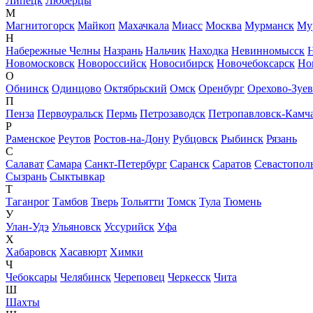
Липецк
Люберцы
М
Магнитогорск
Майкоп
Махачкала
Миасс
Москва
Мурманск
Му
Н
Набережные Челны
Назрань
Нальчик
Находка
Невинномысск
Новомосковск
Новороссийск
Новосибирск
Новочебоксарск
Но
О
Обнинск
Одинцово
Октябрьский
Омск
Оренбург
Орехово-Зуе
П
Пенза
Первоуральск
Пермь
Петрозаводск
Петропавловск-Камч
Р
Раменское
Реутов
Ростов-на-Дону
Рубцовск
Рыбинск
Рязань
С
Салават
Самара
Санкт-Петербург
Саранск
Саратов
Севастопол
Сызрань
Сыктывкар
Т
Таганрог
Тамбов
Тверь
Тольятти
Томск
Тула
Тюмень
У
Улан-Удэ
Ульяновск
Уссурийск
Уфа
Х
Хабаровск
Хасавюрт
Химки
Ч
Чебоксары
Челябинск
Череповец
Черкесск
Чита
Ш
Шахты