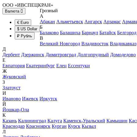
ООО «ИВСПЕЦКРАН»
Грозный
Валюта
А
Абакан
Альметьевск
Ангарск
Арзамас
Армав
€ Euro
Б
$ US Dollar
Балаково
Балашиха
Барнаул
Батайск
Белгород
₽ Рубль
В
Великий Новгород
Владивосток
Владикавказ
Д
Дербент
Дзержинск
Димитровград
Долгопрудный
Домодедово
Е
Евпатория
Екатеринбург
Елец
Ессентуки
Ж
Жуковский
З
Златоуст
И
Иваново
Ижевск
Иркутск
Й
Йошкар-Ола
К
Казань
Калининград
Калуга
Каменск-Уральский
Камышин
Кас
Краснодар
Красноярск
Курган
Курск
Кызыл
Л