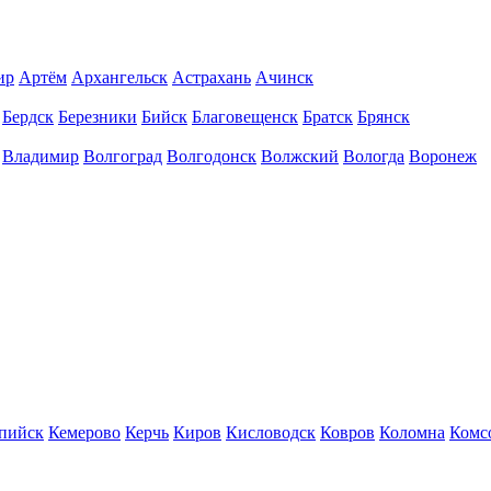
ир
Артём
Архангельск
Астрахань
Ачинск
Бердск
Березники
Бийск
Благовещенск
Братск
Брянск
Владимир
Волгоград
Волгодонск
Волжский
Вологда
Воронеж
пийск
Кемерово
Керчь
Киров
Кисловодск
Ковров
Коломна
Комс