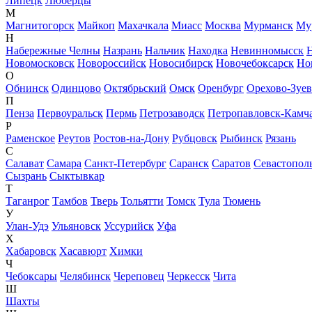
Липецк
Люберцы
М
Магнитогорск
Майкоп
Махачкала
Миасс
Москва
Мурманск
Му
Н
Набережные Челны
Назрань
Нальчик
Находка
Невинномысск
Новомосковск
Новороссийск
Новосибирск
Новочебоксарск
Но
О
Обнинск
Одинцово
Октябрьский
Омск
Оренбург
Орехово-Зуе
П
Пенза
Первоуральск
Пермь
Петрозаводск
Петропавловск-Камч
Р
Раменское
Реутов
Ростов-на-Дону
Рубцовск
Рыбинск
Рязань
С
Салават
Самара
Санкт-Петербург
Саранск
Саратов
Севастопол
Сызрань
Сыктывкар
Т
Таганрог
Тамбов
Тверь
Тольятти
Томск
Тула
Тюмень
У
Улан-Удэ
Ульяновск
Уссурийск
Уфа
Х
Хабаровск
Хасавюрт
Химки
Ч
Чебоксары
Челябинск
Череповец
Черкесск
Чита
Ш
Шахты