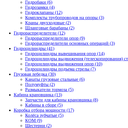
Гидробаки
(6)
Гидрозамки
(4)
Гидроклапаны
(12)
Комплекты трубопроводов на опоры
(3)
Краны двухходовые
(2)
Шланговые барабаны
(2)
Гидрораспределители (12)
Гидрораспределители опор
(9)
Гидрораспределители основных операций
(3)
Гидроцилиндры (41)
Гидроцилиндры вывешивания опор
(14)
Гидроцилиндры выдвижения (телескопирования) с
Гидроцилиндры выдвижения опор
(10)
Гидроцилиндры подъема стрелы
(7)
Грузовая лебедка (30)
Канаты грузовые стальные
(6)
Полумуфты
(2)
Размыкатели тормоза
(5)
Кабина крановщика (13)
Запчасти для кабины крановщика
(8)
Кабины в сборе
(5)
Коробка отбора мощности (17)
Колёса зубчатые
(5)
КОМ
(9)
Шестерни
(2)