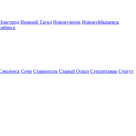
Новгород
Нижний Тагил
Новокузнецк
Новокуйбышевск
оябрьск
Смоленск
Сочи
Ставрополь
Старый Оскол
Стерлитамак
Сургут