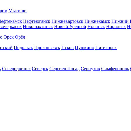
ром
Мытищи
Нефтекамск
Нефтеюганск
Нижневартовск
Нижнекамск
Нижний 
вочеркасск
Новошахтинск
Новый Уренгой
Ногинск
Норильск
Н
во
Орск
Орёл
атский
Подольск
Прокопьевск
Псков
Пушкино
Пятигорск
ь
Северодвинск
Северск
Сергиев Посад
Серпухов
Симферополь