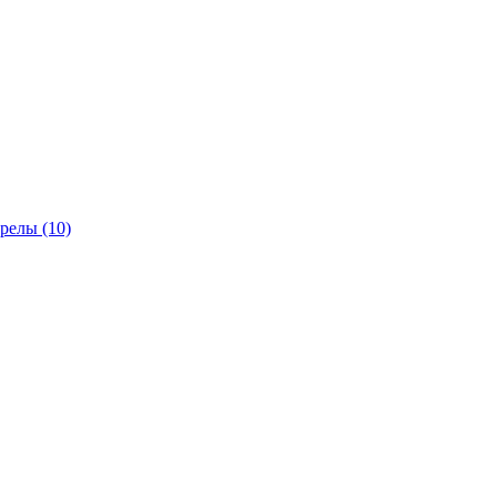
трелы
(10)