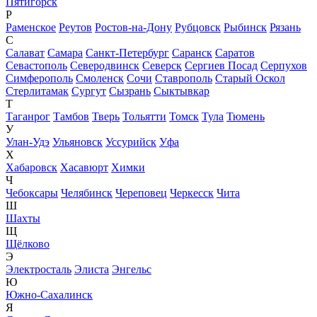
Пятигорск
Р
Раменское
Реутов
Ростов-на-Дону
Рубцовск
Рыбинск
Рязань
С
Салават
Самара
Санкт-Петербург
Саранск
Саратов
Севастополь
Северодвинск
Северск
Сергиев Посад
Серпухов
Симферополь
Смоленск
Сочи
Ставрополь
Старый Оскол
Стерлитамак
Сургут
Сызрань
Сыктывкар
Т
Таганрог
Тамбов
Тверь
Тольятти
Томск
Тула
Тюмень
У
Улан-Удэ
Ульяновск
Уссурийск
Уфа
Х
Хабаровск
Хасавюрт
Химки
Ч
Чебоксары
Челябинск
Череповец
Черкесск
Чита
Ш
Шахты
Щ
Щёлково
Э
Электросталь
Элиста
Энгельс
Ю
Южно-Сахалинск
Я