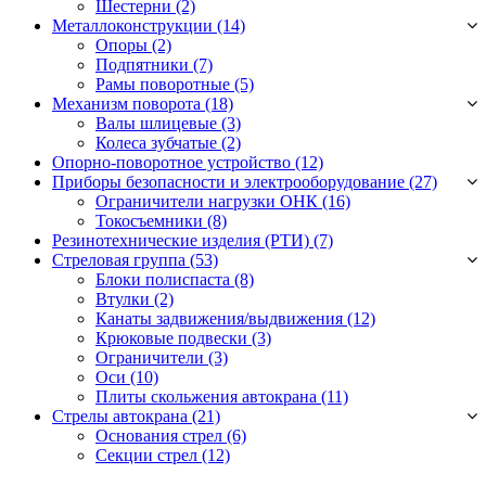
Шестерни
(2)
Металлоконструкции (14)
Опоры
(2)
Подпятники
(7)
Рамы поворотные
(5)
Механизм поворота (18)
Валы шлицевые
(3)
Колеса зубчатые
(2)
Опорно-поворотное устройство (12)
Приборы безопасности и электрооборудование (27)
Ограничители нагрузки ОНК
(16)
Токосъемники
(8)
Резинотехнические изделия (РТИ) (7)
Стреловая группа (53)
Блоки полиспаста
(8)
Втулки
(2)
Канаты задвижения/выдвижения
(12)
Крюковые подвески
(3)
Ограничители
(3)
Оси
(10)
Плиты скольжения автокрана
(11)
Стрелы автокрана (21)
Основания стрел
(6)
Секции стрел
(12)