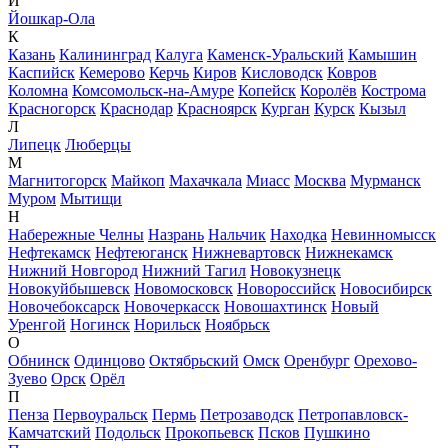
Й
Йошкар-Ола
К
Казань
Калининград
Калуга
Каменск-Уральский
Камышин
Каспийск
Кемерово
Керчь
Киров
Кисловодск
Ковров
Коломна
Комсомольск-на-Амуре
Копейск
Королёв
Кострома
Красногорск
Краснодар
Красноярск
Курган
Курск
Кызыл
Л
Липецк
Люберцы
М
Магнитогорск
Майкоп
Махачкала
Миасс
Москва
Мурманск
Муром
Мытищи
Н
Набережные Челны
Назрань
Нальчик
Находка
Невинномысск
Нефтекамск
Нефтеюганск
Нижневартовск
Нижнекамск
Нижний Новгород
Нижний Тагил
Новокузнецк
Новокуйбышевск
Новомосковск
Новороссийск
Новосибирск
Новочебоксарск
Новочеркасск
Новошахтинск
Новый
Уренгой
Ногинск
Норильск
Ноябрьск
О
Обнинск
Одинцово
Октябрьский
Омск
Оренбург
Орехово-
Зуево
Орск
Орёл
П
Пенза
Первоуральск
Пермь
Петрозаводск
Петропавловск-
Камчатский
Подольск
Прокопьевск
Псков
Пушкино