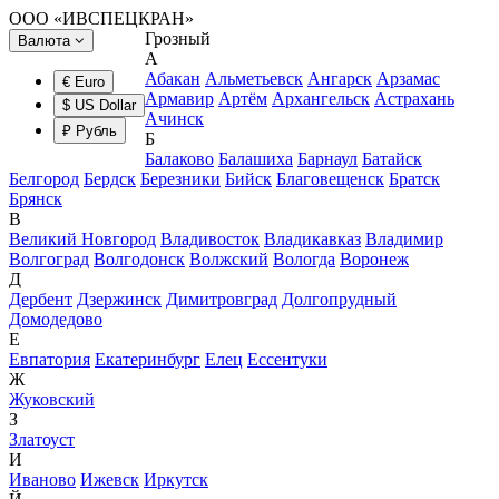
ООО «ИВСПЕЦКРАН»
Грозный
Валюта
А
Абакан
Альметьевск
Ангарск
Арзамас
€ Euro
Армавир
Артём
Архангельск
Астрахань
$ US Dollar
Ачинск
₽ Рубль
Б
Балаково
Балашиха
Барнаул
Батайск
Белгород
Бердск
Березники
Бийск
Благовещенск
Братск
Брянск
В
Великий Новгород
Владивосток
Владикавказ
Владимир
Волгоград
Волгодонск
Волжский
Вологда
Воронеж
Д
Дербент
Дзержинск
Димитровград
Долгопрудный
Домодедово
Е
Евпатория
Екатеринбург
Елец
Ессентуки
Ж
Жуковский
З
Златоуст
И
Иваново
Ижевск
Иркутск