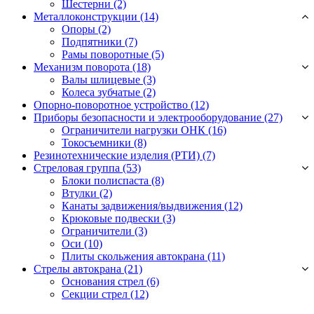
Шестерни
(2)
Металлоконструкции (14)
Опоры
(2)
Подпятники
(7)
Рамы поворотные
(5)
Механизм поворота (18)
Валы шлицевые
(3)
Колеса зубчатые
(2)
Опорно-поворотное устройство (12)
Приборы безопасности и электрооборудование (27)
Ограничители нагрузки ОНК
(16)
Токосъемники
(8)
Резинотехнические изделия (РТИ) (7)
Стреловая группа (53)
Блоки полиспаста
(8)
Втулки
(2)
Канаты задвижения/выдвижения
(12)
Крюковые подвески
(3)
Ограничители
(3)
Оси
(10)
Плиты скольжения автокрана
(11)
Стрелы автокрана (21)
Основания стрел
(6)
Секции стрел
(12)