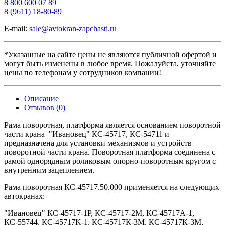
8 800 600 07 89
8 (9611) 18-80-89
E-mail:
sale@avtokran-zapchasti.ru
*Указанные на сайте цены не являются публичной офертой и
могут быть изменены в любое время. Пожалуйста, уточняйте
цены по телефонам у сотрудников компании!
Описание
Отзывов (0)
Рама поворотная, платформа является основанием поворотной
части крана "Ивановец" КС-45717, КС-54711 и
предназначена для установки механизмов и устройств
поворотной части крана. Поворотная платформа соединена с
рамой однорядным роликовым опорно-поворотным кругом с
внутренним зацеплением.
Рама поворотная КС-45717.50.000 применяется на следующих
автокранах:
"Ивановец" КС-45717-1Р, КС-45717-2М, КС-45717A-1,
КС-55744, КС-45717K-1, КС-45717К-3М, КС-45717К-3М,