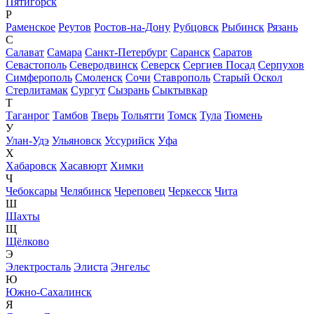
Пятигорск
Р
Раменское
Реутов
Ростов-на-Дону
Рубцовск
Рыбинск
Рязань
С
Салават
Самара
Санкт-Петербург
Саранск
Саратов
Севастополь
Северодвинск
Северск
Сергиев Посад
Серпухов
Симферополь
Смоленск
Сочи
Ставрополь
Старый Оскол
Стерлитамак
Сургут
Сызрань
Сыктывкар
Т
Таганрог
Тамбов
Тверь
Тольятти
Томск
Тула
Тюмень
У
Улан-Удэ
Ульяновск
Уссурийск
Уфа
Х
Хабаровск
Хасавюрт
Химки
Ч
Чебоксары
Челябинск
Череповец
Черкесск
Чита
Ш
Шахты
Щ
Щёлково
Э
Электросталь
Элиста
Энгельс
Ю
Южно-Сахалинск
Я