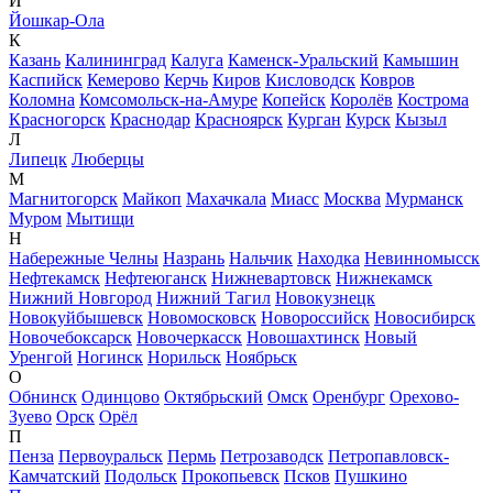
Й
Йошкар-Ола
К
Казань
Калининград
Калуга
Каменск-Уральский
Камышин
Каспийск
Кемерово
Керчь
Киров
Кисловодск
Ковров
Коломна
Комсомольск-на-Амуре
Копейск
Королёв
Кострома
Красногорск
Краснодар
Красноярск
Курган
Курск
Кызыл
Л
Липецк
Люберцы
М
Магнитогорск
Майкоп
Махачкала
Миасс
Москва
Мурманск
Муром
Мытищи
Н
Набережные Челны
Назрань
Нальчик
Находка
Невинномысск
Нефтекамск
Нефтеюганск
Нижневартовск
Нижнекамск
Нижний Новгород
Нижний Тагил
Новокузнецк
Новокуйбышевск
Новомосковск
Новороссийск
Новосибирск
Новочебоксарск
Новочеркасск
Новошахтинск
Новый
Уренгой
Ногинск
Норильск
Ноябрьск
О
Обнинск
Одинцово
Октябрьский
Омск
Оренбург
Орехово-
Зуево
Орск
Орёл
П
Пенза
Первоуральск
Пермь
Петрозаводск
Петропавловск-
Камчатский
Подольск
Прокопьевск
Псков
Пушкино