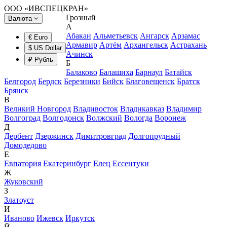
ООО «ИВСПЕЦКРАН»
Грозный
Валюта
А
Абакан
Альметьевск
Ангарск
Арзамас
€ Euro
Армавир
Артём
Архангельск
Астрахань
$ US Dollar
Ачинск
₽ Рубль
Б
Балаково
Балашиха
Барнаул
Батайск
Белгород
Бердск
Березники
Бийск
Благовещенск
Братск
Брянск
В
Великий Новгород
Владивосток
Владикавказ
Владимир
Волгоград
Волгодонск
Волжский
Вологда
Воронеж
Д
Дербент
Дзержинск
Димитровград
Долгопрудный
Домодедово
Е
Евпатория
Екатеринбург
Елец
Ессентуки
Ж
Жуковский
З
Златоуст
И
Иваново
Ижевск
Иркутск