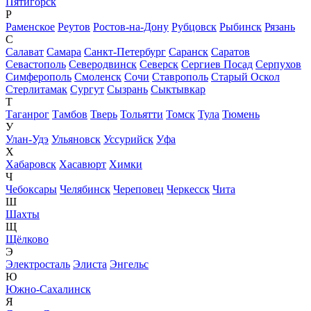
Пятигорск
Р
Раменское
Реутов
Ростов-на-Дону
Рубцовск
Рыбинск
Рязань
С
Салават
Самара
Санкт-Петербург
Саранск
Саратов
Севастополь
Северодвинск
Северск
Сергиев Посад
Серпухов
Симферополь
Смоленск
Сочи
Ставрополь
Старый Оскол
Стерлитамак
Сургут
Сызрань
Сыктывкар
Т
Таганрог
Тамбов
Тверь
Тольятти
Томск
Тула
Тюмень
У
Улан-Удэ
Ульяновск
Уссурийск
Уфа
Х
Хабаровск
Хасавюрт
Химки
Ч
Чебоксары
Челябинск
Череповец
Черкесск
Чита
Ш
Шахты
Щ
Щёлково
Э
Электросталь
Элиста
Энгельс
Ю
Южно-Сахалинск
Я