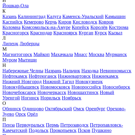
Й
Йошкар-Ола
К
Казань
Калининград
Калуга
Каменск-Уральский
Камышин
Каспийск
Кемерово
Керчь
Киров
Кисловодск
Ковров
Коломна
Комсомольск-на-Амуре
Копейск
Королёв
Кострома
Красногорск
Краснодар
Красноярск
Курган
Курск
Кызыл
Л
Липецк
Люберцы
М
Магнитогорск
Майкоп
Махачкала
Миасс
Москва
Мурманск
Муром
Мытищи
Н
Набережные Челны
Назрань
Нальчик
Находка
Невинномысск
Нефтекамск
Нефтеюганск
Нижневартовск
Нижнекамск
Нижний Новгород
Нижний Тагил
Новокузнецк
Новокуйбышевск
Новомосковск
Новороссийск
Новосибирск
Новочебоксарск
Новочеркасск
Новошахтинск
Новый
Уренгой
Ногинск
Норильск
Ноябрьск
О
Обнинск
Одинцово
Октябрьский
Омск
Оренбург
Орехово-
Зуево
Орск
Орёл
П
Пенза
Первоуральск
Пермь
Петрозаводск
Петропавловск-
Камчатский
Подольск
Прокопьевск
Псков
Пушкино