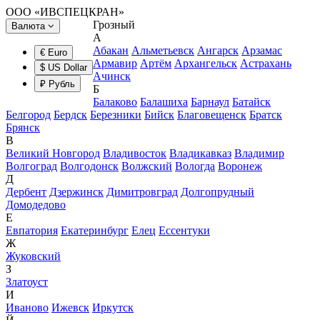
ООО «ИВСПЕЦКРАН»
Грозный
Валюта
А
Абакан
Альметьевск
Ангарск
Арзамас
€ Euro
Армавир
Артём
Архангельск
Астрахань
$ US Dollar
Ачинск
₽ Рубль
Б
Балаково
Балашиха
Барнаул
Батайск
Белгород
Бердск
Березники
Бийск
Благовещенск
Братск
Брянск
В
Великий Новгород
Владивосток
Владикавказ
Владимир
Волгоград
Волгодонск
Волжский
Вологда
Воронеж
Д
Дербент
Дзержинск
Димитровград
Долгопрудный
Домодедово
Е
Евпатория
Екатеринбург
Елец
Ессентуки
Ж
Жуковский
З
Златоуст
И
Иваново
Ижевск
Иркутск