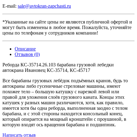
E-mail:
sale@avtokran-zapchasti.ru
*Указанные на сайте цены не являются публичной офертой и
могут быть изменены в любое время. Пожалуйста, уточняйте
цены по телефонам у сотрудников компании!
Описание
Отзывов (0)
Реборда КС-35714.26.103 барабана грузовой лебедки
автокрана Ивановец КС-35714, КС-45717
Все барабаны грузовых лебёдок подъёмных кранов, будь то
автокраны либо гусеничные стреловые машины, имеют
похожее тело – большую катушку с нарезкой левой или
правой для уложения слоёв грузового каната. Концы этих
катушек у разных машин различаются, хотя, как правило,
имеется хотя бы одна реборда, выполненная заодно с телом
барабана, и с этой стороны находится консольный конец,
который опирается на мощный кронштейн с проушиной, в
которую входят ось вращения барабана и подшипник.
Написать отзыв