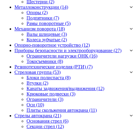
Шестерни
(2)
Металлоконструкции (14)
Опоры
(2)
Подпятники
(7)
Рамы поворотные
(5)
Механизм поворота (18)
Валы шлицевые
(3)
Колеса зубчатые
(2)
Опорно-поворотное устройство (12)
Приборы безопасности и электрооборудование (27)
Ограничители нагрузки ОНК
(16)
Токосъемники
(8)
Резинотехнические изделия (РТИ) (7)
Стреловая группа (53)
Блоки полиспаста
(8)
Втулки
(2)
Канаты задвижения/выдвижения
(12)
Крюковые подвески
(3)
Ограничители
(3)
Оси
(10)
Плиты скольжения автокрана
(11)
Стрелы автокрана (21)
Основания стрел
(6)
Секции стрел
(12)