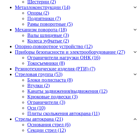
Шестерни
(2)
Металлоконструкции (14)
Опоры
(2)
Подпятники
(7)
Рамы поворотные
(5)
Механизм поворота (18)
Валы шлицевые
(3)
Колеса зубчатые
(2)
Опорно-поворотное устройство (12)
Приборы безопасности и электрооборудование (27)
Ограничители нагрузки ОНК
(16)
Токосъемники
(8)
Резинотехнические изделия (РТИ) (7)
Стреловая группа (53)
Блоки полиспаста
(8)
Втулки
(2)
Канаты задвижения/выдвижения
(12)
Крюковые подвески
(3)
Ограничители
(3)
Оси
(10)
Плиты скольжения автокрана
(11)
Стрелы автокрана (21)
Основания стрел
(6)
Секции стрел
(12)