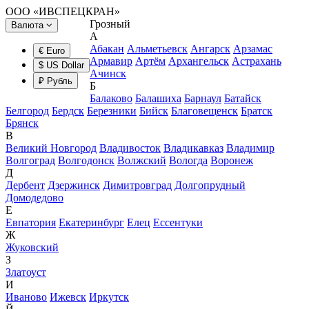
ООО «ИВСПЕЦКРАН»
Грозный
Валюта
А
Абакан
Альметьевск
Ангарск
Арзамас
€ Euro
Армавир
Артём
Архангельск
Астрахань
$ US Dollar
Ачинск
₽ Рубль
Б
Балаково
Балашиха
Барнаул
Батайск
Белгород
Бердск
Березники
Бийск
Благовещенск
Братск
Брянск
В
Великий Новгород
Владивосток
Владикавказ
Владимир
Волгоград
Волгодонск
Волжский
Вологда
Воронеж
Д
Дербент
Дзержинск
Димитровград
Долгопрудный
Домодедово
Е
Евпатория
Екатеринбург
Елец
Ессентуки
Ж
Жуковский
З
Златоуст
И
Иваново
Ижевск
Иркутск