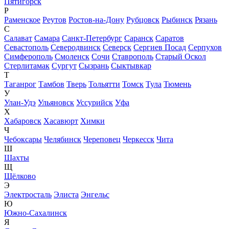
Пятигорск
Р
Раменское
Реутов
Ростов-на-Дону
Рубцовск
Рыбинск
Рязань
С
Салават
Самара
Санкт-Петербург
Саранск
Саратов
Севастополь
Северодвинск
Северск
Сергиев Посад
Серпухов
Симферополь
Смоленск
Сочи
Ставрополь
Старый Оскол
Стерлитамак
Сургут
Сызрань
Сыктывкар
Т
Таганрог
Тамбов
Тверь
Тольятти
Томск
Тула
Тюмень
У
Улан-Удэ
Ульяновск
Уссурийск
Уфа
Х
Хабаровск
Хасавюрт
Химки
Ч
Чебоксары
Челябинск
Череповец
Черкесск
Чита
Ш
Шахты
Щ
Щёлково
Э
Электросталь
Элиста
Энгельс
Ю
Южно-Сахалинск
Я