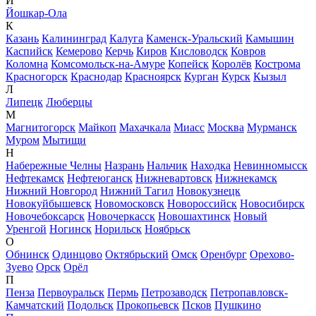
Й
Йошкар-Ола
К
Казань
Калининград
Калуга
Каменск-Уральский
Камышин
Каспийск
Кемерово
Керчь
Киров
Кисловодск
Ковров
Коломна
Комсомольск-на-Амуре
Копейск
Королёв
Кострома
Красногорск
Краснодар
Красноярск
Курган
Курск
Кызыл
Л
Липецк
Люберцы
М
Магнитогорск
Майкоп
Махачкала
Миасс
Москва
Мурманск
Муром
Мытищи
Н
Набережные Челны
Назрань
Нальчик
Находка
Невинномысск
Нефтекамск
Нефтеюганск
Нижневартовск
Нижнекамск
Нижний Новгород
Нижний Тагил
Новокузнецк
Новокуйбышевск
Новомосковск
Новороссийск
Новосибирск
Новочебоксарск
Новочеркасск
Новошахтинск
Новый
Уренгой
Ногинск
Норильск
Ноябрьск
О
Обнинск
Одинцово
Октябрьский
Омск
Оренбург
Орехово-
Зуево
Орск
Орёл
П
Пенза
Первоуральск
Пермь
Петрозаводск
Петропавловск-
Камчатский
Подольск
Прокопьевск
Псков
Пушкино