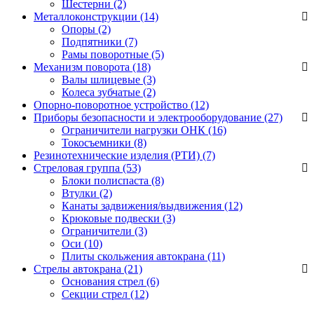
Шестерни
(2)
Металлоконструкции (14)
Опоры
(2)
Подпятники
(7)
Рамы поворотные
(5)
Механизм поворота (18)
Валы шлицевые
(3)
Колеса зубчатые
(2)
Опорно-поворотное устройство (12)
Приборы безопасности и электрооборудование (27)
Ограничители нагрузки ОНК
(16)
Токосъемники
(8)
Резинотехнические изделия (РТИ) (7)
Стреловая группа (53)
Блоки полиспаста
(8)
Втулки
(2)
Канаты задвижения/выдвижения
(12)
Крюковые подвески
(3)
Ограничители
(3)
Оси
(10)
Плиты скольжения автокрана
(11)
Стрелы автокрана (21)
Основания стрел
(6)
Секции стрел
(12)