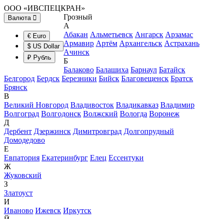
ООО «ИВСПЕЦКРАН»
Грозный
Валюта
А
Абакан
Альметьевск
Ангарск
Арзамас
€ Euro
Армавир
Артём
Архангельск
Астрахань
$ US Dollar
Ачинск
₽ Рубль
Б
Балаково
Балашиха
Барнаул
Батайск
Белгород
Бердск
Березники
Бийск
Благовещенск
Братск
Брянск
В
Великий Новгород
Владивосток
Владикавказ
Владимир
Волгоград
Волгодонск
Волжский
Вологда
Воронеж
Д
Дербент
Дзержинск
Димитровград
Долгопрудный
Домодедово
Е
Евпатория
Екатеринбург
Елец
Ессентуки
Ж
Жуковский
З
Златоуст
И
Иваново
Ижевск
Иркутск