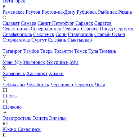
Пятигорск
Р
Раменское
Реутов
Ростов-на-Дону
Рубцовск
Рыбинск
Рязань
С
Салават
Самара
Санкт-Петербург
Саранск
Саратов
Севастополь
Северодвинск
Северск
Сергиев Посад
Серпухов
Симферополь
Смоленск
Сочи
Ставрополь
Старый Оскол
Стерлитамак
Сургут
Сызрань
Сыктывкар
Т
Таганрог
Тамбов
Тверь
Тольятти
Томск
Тула
Тюмень
У
Улан-Удэ
Ульяновск
Уссурийск
Уфа
Х
Хабаровск
Хасавюрт
Химки
Ч
Чебоксары
Челябинск
Череповец
Черкесск
Чита
Ш
Шахты
Щ
Щёлково
Э
Электросталь
Элиста
Энгельс
Ю
Южно-Сахалинск
Я