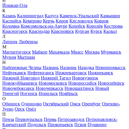
Й
Йошкар-Ола
К
Казань
Калининград
Калуга
Каменск-Уральский
Камышин
Каспийск
Кемерово
Керчь
Киров
Кисловодск
Ковров
Коломна
Комсомольск-на-Амуре
Копейск
Королёв
Кострома
Красногорск
Краснодар
Красноярск
Курган
Курск
Кызыл
Л
Липецк
Люберцы
М
Магнитогорск
Майкоп
Махачкала
Миасс
Москва
Мурманск
Муром
Мытищи
Н
Набережные Челны
Назрань
Нальчик
Находка
Невинномысск
Нефтекамск
Нефтеюганск
Нижневартовск
Нижнекамск
Нижний Новгород
Нижний Тагил
Новокузнецк
Новокуйбышевск
Новомосковск
Новороссийск
Новосибирск
Новочебоксарск
Новочеркасск
Новошахтинск
Новый
Уренгой
Ногинск
Норильск
Ноябрьск
О
Обнинск
Одинцово
Октябрьский
Омск
Оренбург
Орехово-
Зуево
Орск
Орёл
П
Пенза
Первоуральск
Пермь
Петрозаводск
Петропавловск-
Камчатский
Подольск
Прокопьевск
Псков
Пушкино