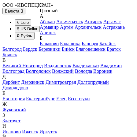
ООО «ИВСПЕЦКРАН»
Грозный
Валюта
А
Абакан
Альметьевск
Ангарск
Арзамас
€ Euro
Армавир
Артём
Архангельск
Астрахань
$ US Dollar
Ачинск
₽ Рубль
Б
Балаково
Балашиха
Барнаул
Батайск
Белгород
Бердск
Березники
Бийск
Благовещенск
Братск
Брянск
В
Великий Новгород
Владивосток
Владикавказ
Владимир
Волгоград
Волгодонск
Волжский
Вологда
Воронеж
Д
Дербент
Дзержинск
Димитровград
Долгопрудный
Домодедово
Е
Евпатория
Екатеринбург
Елец
Ессентуки
Ж
Жуковский
З
Златоуст
И
Иваново
Ижевск
Иркутск