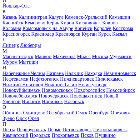
Й
Йошкар-Ола
К
Казань
Калининград
Калуга
Каменск-Уральский
Камышин
Каспийск
Кемерово
Керчь
Киров
Кисловодск
Ковров
Коломна
Комсомольск-на-Амуре
Копейск
Королёв
Кострома
Красногорск
Краснодар
Красноярск
Курган
Курск
Кызыл
Л
Липецк
Люберцы
М
Магнитогорск
Майкоп
Махачкала
Миасс
Москва
Мурманск
Муром
Мытищи
Н
Набережные Челны
Назрань
Нальчик
Находка
Невинномысск
Нефтекамск
Нефтеюганск
Нижневартовск
Нижнекамск
Нижний Новгород
Нижний Тагил
Новокузнецк
Новокуйбышевск
Новомосковск
Новороссийск
Новосибирск
Новочебоксарск
Новочеркасск
Новошахтинск
Новый
Уренгой
Ногинск
Норильск
Ноябрьск
О
Обнинск
Одинцово
Октябрьский
Омск
Оренбург
Орехово-
Зуево
Орск
Орёл
П
Пенза
Первоуральск
Пермь
Петрозаводск
Петропавловск-
Камчатский
Подольск
Прокопьевск
Псков
Пушкино