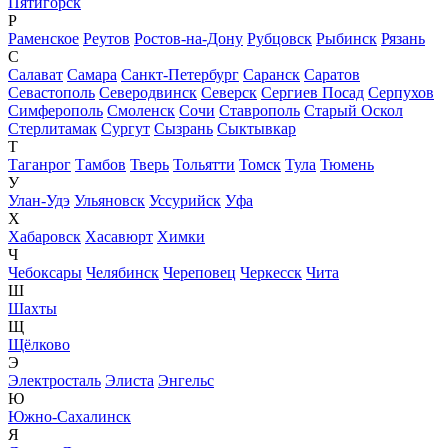
Пятигорск
Р
Раменское
Реутов
Ростов-на-Дону
Рубцовск
Рыбинск
Рязань
С
Салават
Самара
Санкт-Петербург
Саранск
Саратов
Севастополь
Северодвинск
Северск
Сергиев Посад
Серпухов
Симферополь
Смоленск
Сочи
Ставрополь
Старый Оскол
Стерлитамак
Сургут
Сызрань
Сыктывкар
Т
Таганрог
Тамбов
Тверь
Тольятти
Томск
Тула
Тюмень
У
Улан-Удэ
Ульяновск
Уссурийск
Уфа
Х
Хабаровск
Хасавюрт
Химки
Ч
Чебоксары
Челябинск
Череповец
Черкесск
Чита
Ш
Шахты
Щ
Щёлково
Э
Электросталь
Элиста
Энгельс
Ю
Южно-Сахалинск
Я