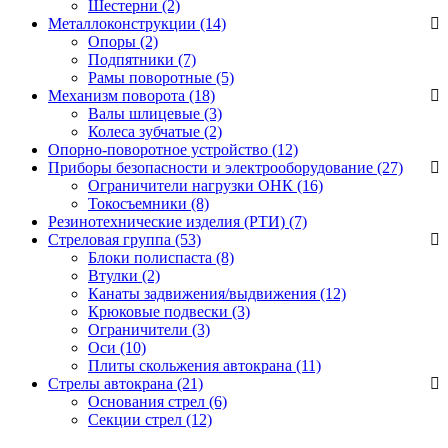
Шестерни
(2)
Металлоконструкции (14)
Опоры
(2)
Подпятники
(7)
Рамы поворотные
(5)
Механизм поворота (18)
Валы шлицевые
(3)
Колеса зубчатые
(2)
Опорно-поворотное устройство (12)
Приборы безопасности и электрооборудование (27)
Ограничители нагрузки ОНК
(16)
Токосъемники
(8)
Резинотехнические изделия (РТИ) (7)
Стреловая группа (53)
Блоки полиспаста
(8)
Втулки
(2)
Канаты задвижения/выдвижения
(12)
Крюковые подвески
(3)
Ограничители
(3)
Оси
(10)
Плиты скольжения автокрана
(11)
Стрелы автокрана (21)
Основания стрел
(6)
Секции стрел
(12)