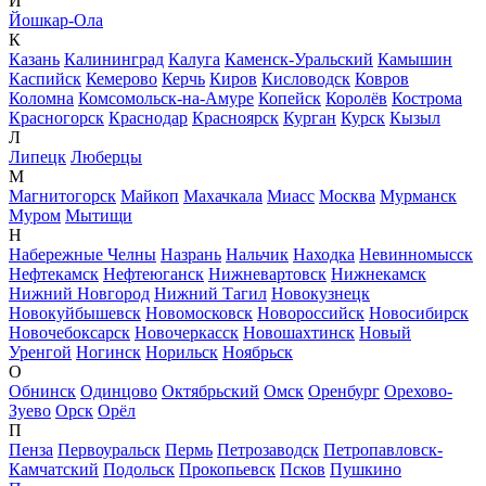
Й
Йошкар-Ола
К
Казань
Калининград
Калуга
Каменск-Уральский
Камышин
Каспийск
Кемерово
Керчь
Киров
Кисловодск
Ковров
Коломна
Комсомольск-на-Амуре
Копейск
Королёв
Кострома
Красногорск
Краснодар
Красноярск
Курган
Курск
Кызыл
Л
Липецк
Люберцы
М
Магнитогорск
Майкоп
Махачкала
Миасс
Москва
Мурманск
Муром
Мытищи
Н
Набережные Челны
Назрань
Нальчик
Находка
Невинномысск
Нефтекамск
Нефтеюганск
Нижневартовск
Нижнекамск
Нижний Новгород
Нижний Тагил
Новокузнецк
Новокуйбышевск
Новомосковск
Новороссийск
Новосибирск
Новочебоксарск
Новочеркасск
Новошахтинск
Новый
Уренгой
Ногинск
Норильск
Ноябрьск
О
Обнинск
Одинцово
Октябрьский
Омск
Оренбург
Орехово-
Зуево
Орск
Орёл
П
Пенза
Первоуральск
Пермь
Петрозаводск
Петропавловск-
Камчатский
Подольск
Прокопьевск
Псков
Пушкино