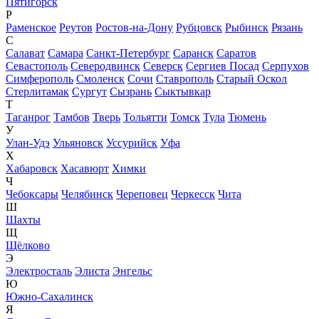
Пятигорск
Р
Раменское
Реутов
Ростов-на-Дону
Рубцовск
Рыбинск
Рязань
С
Салават
Самара
Санкт-Петербург
Саранск
Саратов
Севастополь
Северодвинск
Северск
Сергиев Посад
Серпухов
Симферополь
Смоленск
Сочи
Ставрополь
Старый Оскол
Стерлитамак
Сургут
Сызрань
Сыктывкар
Т
Таганрог
Тамбов
Тверь
Тольятти
Томск
Тула
Тюмень
У
Улан-Удэ
Ульяновск
Уссурийск
Уфа
Х
Хабаровск
Хасавюрт
Химки
Ч
Чебоксары
Челябинск
Череповец
Черкесск
Чита
Ш
Шахты
Щ
Щёлково
Э
Электросталь
Элиста
Энгельс
Ю
Южно-Сахалинск
Я