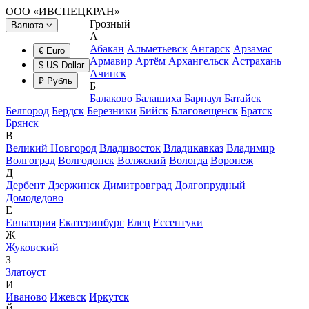
ООО «ИВСПЕЦКРАН»
Грозный
Валюта
А
Абакан
Альметьевск
Ангарск
Арзамас
€ Euro
Армавир
Артём
Архангельск
Астрахань
$ US Dollar
Ачинск
₽ Рубль
Б
Балаково
Балашиха
Барнаул
Батайск
Белгород
Бердск
Березники
Бийск
Благовещенск
Братск
Брянск
В
Великий Новгород
Владивосток
Владикавказ
Владимир
Волгоград
Волгодонск
Волжский
Вологда
Воронеж
Д
Дербент
Дзержинск
Димитровград
Долгопрудный
Домодедово
Е
Евпатория
Екатеринбург
Елец
Ессентуки
Ж
Жуковский
З
Златоуст
И
Иваново
Ижевск
Иркутск