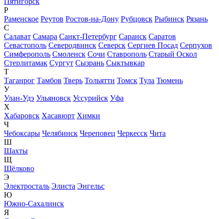
Пятигорск
Р
Раменское
Реутов
Ростов-на-Дону
Рубцовск
Рыбинск
Рязань
С
Салават
Самара
Санкт-Петербург
Саранск
Саратов
Севастополь
Северодвинск
Северск
Сергиев Посад
Серпухов
Симферополь
Смоленск
Сочи
Ставрополь
Старый Оскол
Стерлитамак
Сургут
Сызрань
Сыктывкар
Т
Таганрог
Тамбов
Тверь
Тольятти
Томск
Тула
Тюмень
У
Улан-Удэ
Ульяновск
Уссурийск
Уфа
Х
Хабаровск
Хасавюрт
Химки
Ч
Чебоксары
Челябинск
Череповец
Черкесск
Чита
Ш
Шахты
Щ
Щёлково
Э
Электросталь
Элиста
Энгельс
Ю
Южно-Сахалинск
Я