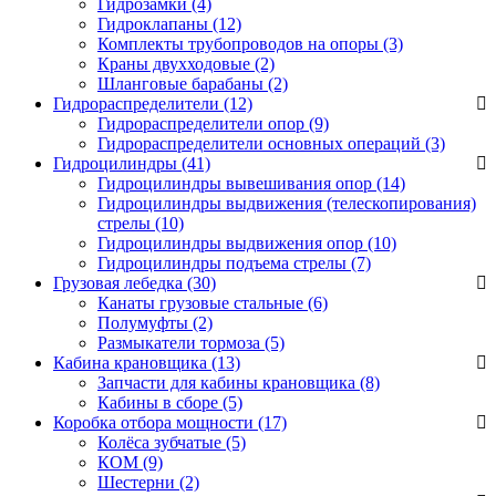
Гидрозамки
(4)
Гидроклапаны
(12)
Комплекты трубопроводов на опоры
(3)
Краны двухходовые
(2)
Шланговые барабаны
(2)
Гидрораспределители (12)
Гидрораспределители опор
(9)
Гидрораспределители основных операций
(3)
Гидроцилиндры (41)
Гидроцилиндры вывешивания опор
(14)
Гидроцилиндры выдвижения (телескопирования)
стрелы
(10)
Гидроцилиндры выдвижения опор
(10)
Гидроцилиндры подъема стрелы
(7)
Грузовая лебедка (30)
Канаты грузовые стальные
(6)
Полумуфты
(2)
Размыкатели тормоза
(5)
Кабина крановщика (13)
Запчасти для кабины крановщика
(8)
Кабины в сборе
(5)
Коробка отбора мощности (17)
Колёса зубчатые
(5)
КОМ
(9)
Шестерни
(2)