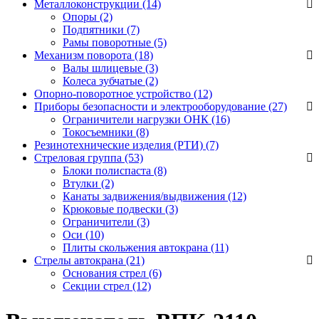
Металлоконструкции (14)
Опоры
(2)
Подпятники
(7)
Рамы поворотные
(5)
Механизм поворота (18)
Валы шлицевые
(3)
Колеса зубчатые
(2)
Опорно-поворотное устройство (12)
Приборы безопасности и электрооборудование (27)
Ограничители нагрузки ОНК
(16)
Токосъемники
(8)
Резинотехнические изделия (РТИ) (7)
Стреловая группа (53)
Блоки полиспаста
(8)
Втулки
(2)
Канаты задвижения/выдвижения
(12)
Крюковые подвески
(3)
Ограничители
(3)
Оси
(10)
Плиты скольжения автокрана
(11)
Стрелы автокрана (21)
Основания стрел
(6)
Секции стрел
(12)