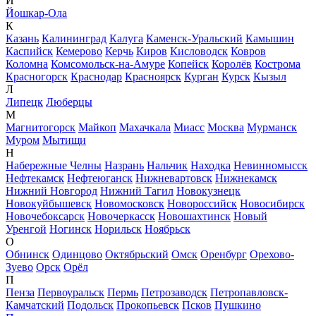
Й
Йошкар-Ола
К
Казань
Калининград
Калуга
Каменск-Уральский
Камышин
Каспийск
Кемерово
Керчь
Киров
Кисловодск
Ковров
Коломна
Комсомольск-на-Амуре
Копейск
Королёв
Кострома
Красногорск
Краснодар
Красноярск
Курган
Курск
Кызыл
Л
Липецк
Люберцы
М
Магнитогорск
Майкоп
Махачкала
Миасс
Москва
Мурманск
Муром
Мытищи
Н
Набережные Челны
Назрань
Нальчик
Находка
Невинномысск
Нефтекамск
Нефтеюганск
Нижневартовск
Нижнекамск
Нижний Новгород
Нижний Тагил
Новокузнецк
Новокуйбышевск
Новомосковск
Новороссийск
Новосибирск
Новочебоксарск
Новочеркасск
Новошахтинск
Новый
Уренгой
Ногинск
Норильск
Ноябрьск
О
Обнинск
Одинцово
Октябрьский
Омск
Оренбург
Орехово-
Зуево
Орск
Орёл
П
Пенза
Первоуральск
Пермь
Петрозаводск
Петропавловск-
Камчатский
Подольск
Прокопьевск
Псков
Пушкино