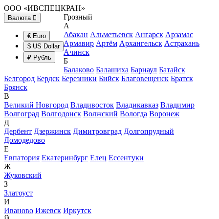
ООО «ИВСПЕЦКРАН»
Грозный
Валюта
А
Абакан
Альметьевск
Ангарск
Арзамас
€ Euro
Армавир
Артём
Архангельск
Астрахань
$ US Dollar
Ачинск
₽ Рубль
Б
Балаково
Балашиха
Барнаул
Батайск
Белгород
Бердск
Березники
Бийск
Благовещенск
Братск
Брянск
В
Великий Новгород
Владивосток
Владикавказ
Владимир
Волгоград
Волгодонск
Волжский
Вологда
Воронеж
Д
Дербент
Дзержинск
Димитровград
Долгопрудный
Домодедово
Е
Евпатория
Екатеринбург
Елец
Ессентуки
Ж
Жуковский
З
Златоуст
И
Иваново
Ижевск
Иркутск