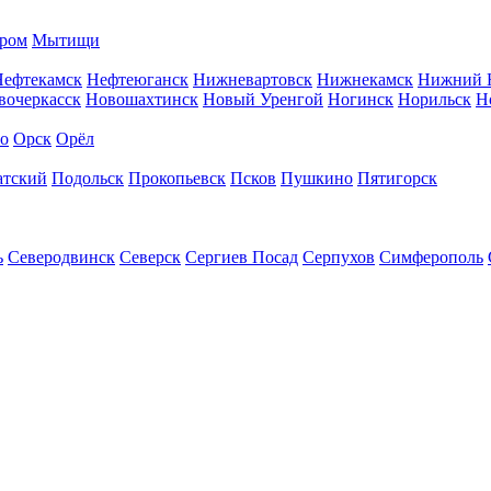
ром
Мытищи
Нефтекамск
Нефтеюганск
Нижневартовск
Нижнекамск
Нижний 
вочеркасск
Новошахтинск
Новый Уренгой
Ногинск
Норильск
Н
во
Орск
Орёл
атский
Подольск
Прокопьевск
Псков
Пушкино
Пятигорск
ь
Северодвинск
Северск
Сергиев Посад
Серпухов
Симферополь