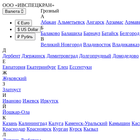
ООО «ИВСПЕЦКРАН»
Грозный
Валюта
А
Абакан
Альметьевск
Ангарск
Арзамас
Армав
€ Euro
Б
$ US Dollar
Балаково
Балашиха
Барнаул
Батайск
Белгород
₽ Рубль
В
Великий Новгород
Владивосток
Владикавказ
Д
Дербент
Дзержинск
Димитровград
Долгопрудный
Домодедово
Е
Евпатория
Екатеринбург
Елец
Ессентуки
Ж
Жуковский
З
Златоуст
И
Иваново
Ижевск
Иркутск
Й
Йошкар-Ола
К
Казань
Калининград
Калуга
Каменск-Уральский
Камышин
Кас
Краснодар
Красноярск
Курган
Курск
Кызыл
Л