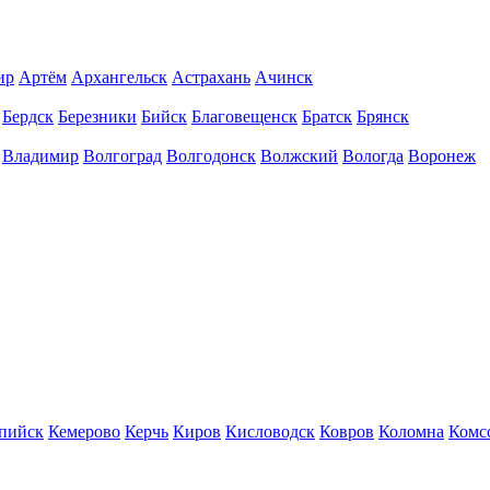
ир
Артём
Архангельск
Астрахань
Ачинск
Бердск
Березники
Бийск
Благовещенск
Братск
Брянск
Владимир
Волгоград
Волгодонск
Волжский
Вологда
Воронеж
пийск
Кемерово
Керчь
Киров
Кисловодск
Ковров
Коломна
Комс