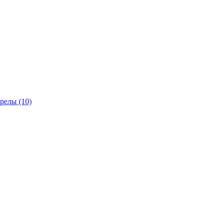
трелы
(10)