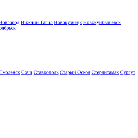
Новгород
Нижний Тагил
Новокузнецк
Новокуйбышевск
оябрьск
Смоленск
Сочи
Ставрополь
Старый Оскол
Стерлитамак
Сургут