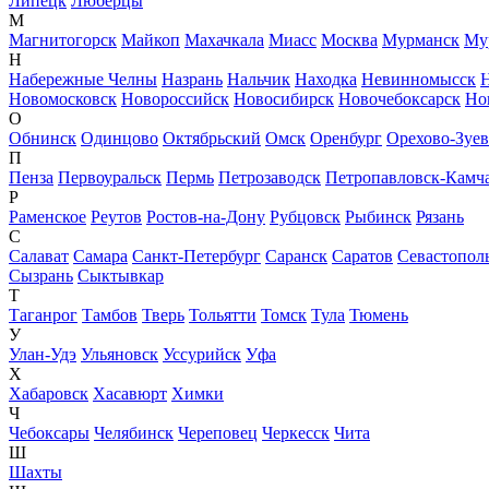
Липецк
Люберцы
М
Магнитогорск
Майкоп
Махачкала
Миасс
Москва
Мурманск
Му
Н
Набережные Челны
Назрань
Нальчик
Находка
Невинномысск
Новомосковск
Новороссийск
Новосибирск
Новочебоксарск
Но
О
Обнинск
Одинцово
Октябрьский
Омск
Оренбург
Орехово-Зуе
П
Пенза
Первоуральск
Пермь
Петрозаводск
Петропавловск-Камч
Р
Раменское
Реутов
Ростов-на-Дону
Рубцовск
Рыбинск
Рязань
С
Салават
Самара
Санкт-Петербург
Саранск
Саратов
Севастопол
Сызрань
Сыктывкар
Т
Таганрог
Тамбов
Тверь
Тольятти
Томск
Тула
Тюмень
У
Улан-Удэ
Ульяновск
Уссурийск
Уфа
Х
Хабаровск
Хасавюрт
Химки
Ч
Чебоксары
Челябинск
Череповец
Черкесск
Чита
Ш
Шахты