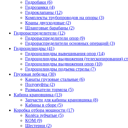
Гидробаки
(6)
Гидрозамки
(4)
Гидроклапаны
(12)
Комплекты трубопроводов на опоры
(3)
Краны двухходовые
(2)
Шланговые барабаны
(2)
Гидрораспределители (12)
Гидрораспределители опор
(9)
Гидрораспределители основных операций
(3)
Гидроцилиндры (41)
Гидроцилиндры вывешивания опор
(14)
Гидроцилиндры выдвижения (телескопирования) с
Гидроцилиндры выдвижения опор
(10)
Гидроцилиндры подъема стрелы
(7)
Грузовая лебедка (30)
Канаты грузовые стальные
(6)
Полумуфты
(2)
Размыкатели тормоза
(5)
Кабина крановщика (13)
Запчасти для кабины крановщика
(8)
Кабины в сборе
(5)
Коробка отбора мощности (17)
Колёса зубчатые
(5)
КОМ
(9)
Шестерни
(2)