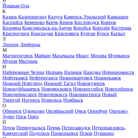
Й
Йошкар-Ола
К
Казань
Калининград
Калуга
Каменск-Уральский
Камышин
Каспийск
Кемерово
Керчь
Киров
Кисловодск
Ковров
Коломна
Комсомольск-на-Амуре
Копейск
Королёв
Кострома
Красногорск
Краснодар
Красноярск
Курган
Курск
Кызыл
Л
Липецк
Люберцы
М
Магнитогорск
Майкоп
Махачкала
Миасс
Москва
Мурманск
Муром
Мытищи
Н
Набережные Челны
Назрань
Нальчик
Находка
Невинномысск
Нефтекамск
Нефтеюганск
Нижневартовск
Нижнекамск
Нижний Новгород
Нижний Тагил
Новокузнецк
Новокуйбышевск
Новомосковск
Новороссийск
Новосибирск
Новочебоксарск
Новочеркасск
Новошахтинск
Новый
Уренгой
Ногинск
Норильск
Ноябрьск
О
Обнинск
Одинцово
Октябрьский
Омск
Оренбург
Орехово-
Зуево
Орск
Орёл
П
Пенза
Первоуральск
Пермь
Петрозаводск
Петропавловск-
Камчатский
Подольск
Прокопьевск
Псков
Пушкино