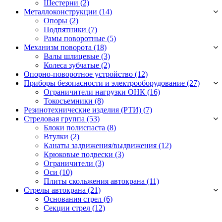
Шестерни
(2)
Металлоконструкции (14)
Опоры
(2)
Подпятники
(7)
Рамы поворотные
(5)
Механизм поворота (18)
Валы шлицевые
(3)
Колеса зубчатые
(2)
Опорно-поворотное устройство (12)
Приборы безопасности и электрооборудование (27)
Ограничители нагрузки ОНК
(16)
Токосъемники
(8)
Резинотехнические изделия (РТИ) (7)
Стреловая группа (53)
Блоки полиспаста
(8)
Втулки
(2)
Канаты задвижения/выдвижения
(12)
Крюковые подвески
(3)
Ограничители
(3)
Оси
(10)
Плиты скольжения автокрана
(11)
Стрелы автокрана (21)
Основания стрел
(6)
Секции стрел
(12)