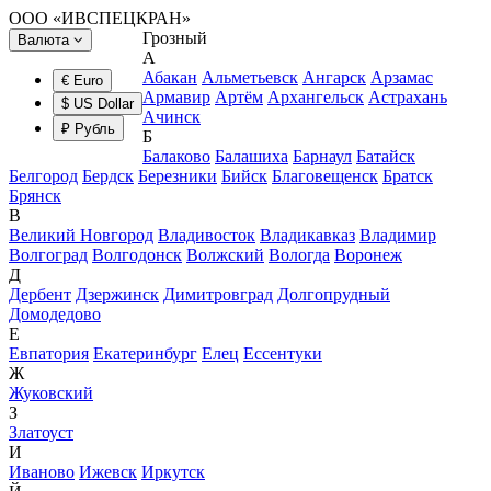
ООО «ИВСПЕЦКРАН»
Грозный
Валюта
А
Абакан
Альметьевск
Ангарск
Арзамас
€ Euro
Армавир
Артём
Архангельск
Астрахань
$ US Dollar
Ачинск
₽ Рубль
Б
Балаково
Балашиха
Барнаул
Батайск
Белгород
Бердск
Березники
Бийск
Благовещенск
Братск
Брянск
В
Великий Новгород
Владивосток
Владикавказ
Владимир
Волгоград
Волгодонск
Волжский
Вологда
Воронеж
Д
Дербент
Дзержинск
Димитровград
Долгопрудный
Домодедово
Е
Евпатория
Екатеринбург
Елец
Ессентуки
Ж
Жуковский
З
Златоуст
И
Иваново
Ижевск
Иркутск