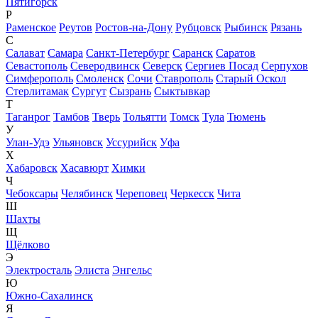
Пятигорск
Р
Раменское
Реутов
Ростов-на-Дону
Рубцовск
Рыбинск
Рязань
С
Салават
Самара
Санкт-Петербург
Саранск
Саратов
Севастополь
Северодвинск
Северск
Сергиев Посад
Серпухов
Симферополь
Смоленск
Сочи
Ставрополь
Старый Оскол
Стерлитамак
Сургут
Сызрань
Сыктывкар
Т
Таганрог
Тамбов
Тверь
Тольятти
Томск
Тула
Тюмень
У
Улан-Удэ
Ульяновск
Уссурийск
Уфа
Х
Хабаровск
Хасавюрт
Химки
Ч
Чебоксары
Челябинск
Череповец
Черкесск
Чита
Ш
Шахты
Щ
Щёлково
Э
Электросталь
Элиста
Энгельс
Ю
Южно-Сахалинск
Я